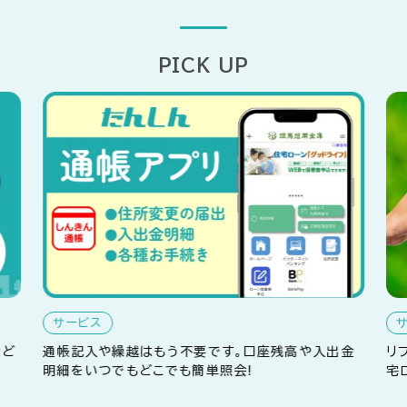
PICK UP
サービス
など
通帳記入や繰越はもう不要です。口座残高や入出金
リ
明細をいつでもどこでも簡単照会!
宅