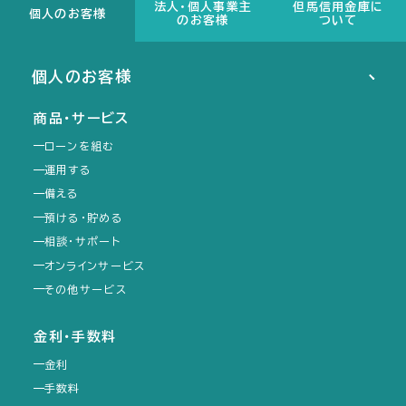
ド
ド
法人・個人事業主
但馬信用金庫に
個人のお客様
のお客様
ついて
ウ
ウ
で
で
個人のお客様
開
開
き
き
商品・サービス
ま
ま
ローンを組む
す）
す）
運用する
備える
預ける・貯める
相談・サポート
オンラインサービス
その他サービス
金利・手数料
金利
手数料