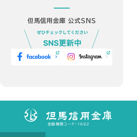
ィ
ィ
別
別
ン
ン
ウ
ウ
但馬信用金庫 公式SNS
ド
ド
ィ
ィ
ウ
ウ
ン
ン
で
で
ド
ド
開
開
ウ
ウ
き
き
で
で
（外
（外
ま
ま
開
開
部
部
す）
す）
き
き
サ
サ
ま
ま
イ
イ
す）
す）
ト・
ト・
別
別
ウ
ウ
ィ
ィ
金融機関コード：1692
ン
ン