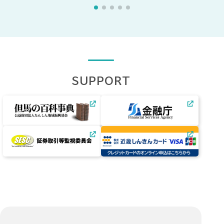
SUPPORT
（外
（外
部
部
サ
サ
（外
（外
イ
イ
部
部
ト・
ト・
サ
サ
別
別
イ
イ
ウ
ウ
ト・
ト・