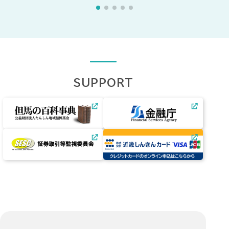
SUPPORT
（外
（外
部
部
サ
サ
（外
（外
イ
イ
部
部
ト・
ト・
サ
サ
別
別
イ
イ
ウ
ウ
ト・
ト・