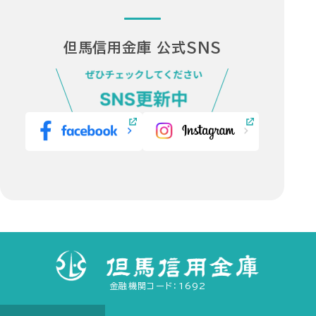
ィ
ィ
別
別
ン
ン
ウ
ウ
但馬信用金庫 公式SNS
ド
ド
ィ
ィ
ウ
ウ
ン
ン
で
で
ド
ド
開
開
ウ
ウ
き
き
で
で
（外
（外
ま
ま
開
開
部
部
す）
す）
き
き
サ
サ
ま
ま
イ
イ
す）
す）
ト・
ト・
別
別
ウ
ウ
ィ
ィ
金融機関コード：1692
ン
ン