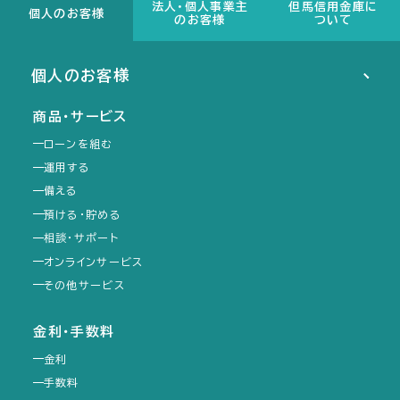
ド
ド
法人・個人事業主
但馬信用金庫に
個人のお客様
のお客様
ついて
ウ
ウ
で
で
個人のお客様
開
開
き
き
商品・サービス
ま
ま
ローンを組む
す）
す）
運用する
備える
預ける・貯める
相談・サポート
オンラインサービス
その他サービス
金利・手数料
金利
手数料