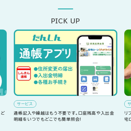
PICK UP
サービス
など
通帳記入や繰越はもう不要です。口座残高や入出金
リ
明細をいつでもどこでも簡単照会!
宅